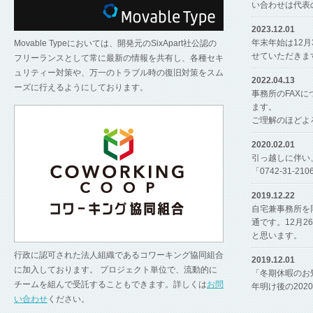
い合わせは代表の
2023.12.01
年末年始は12
Movable Typeにおいては、開発元のSixApart社公認の
せていただきま
フリーランスとして常に最新の情報を共有し、各種セキ
ュリティー対策や、万一のトラブル時の復旧対策をスム
2022.04.13
ーズに行えるようにしております。
事務所のFAX
ます。
ご理解のほどよ
2020.02.01
引っ越しに伴い
「0742-31
2019.12.22
自宅兼事務所を
通です。12月2
と思います。
行政に認可された法人組織であるコワーキング協同組合
2019.12.01
に加入しております。 プロジェクト単位で、流動的に
「冬期休暇のお
チームを組んで受託することもできます。詳しくは
お問
年明け後の20
い合わせ
ください。
ただきます。