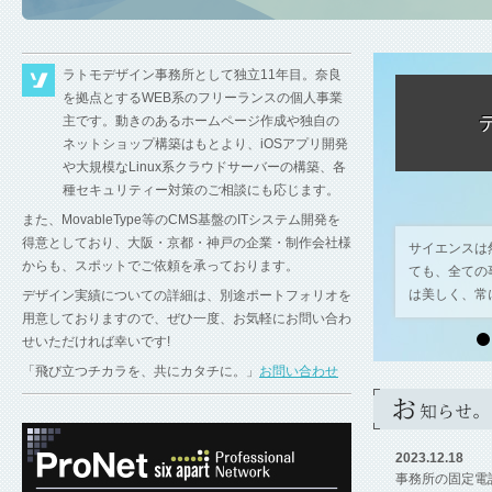
ラトモデザイン事務所として独立11年目。奈良
を拠点とするWEB系のフリーランスの個人事業
主です。動きのあるホームページ作成や独自の
ネットショップ構築はもとより、iOSアプリ開発
や大規模なLinux系クラウドサーバーの構築、各
種セキュリティー対策のご相談にも応じます。
また、MovableType等のCMS基盤のITシステム開発を
得意としており、大阪・京都・神戸の企業・制作会社様
僕はいろんな方との出会いが大好きです。
サイエンスは
からも、スポットでご依頼を承っております。
まずは、お気軽に「
お問い合わせ
」頂けれ
ても、全ての
ばと思います。
は美しく、常
デザイン実績についての詳細は、別途ポートフォリオを
用意しておりますので、ぜひ一度、お気軽にお問い合わ
せいただければ幸いです!
「飛び立つチカラを、共にカタチに。」
お問い合わせ
2023.12.18
事務所の固定電