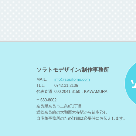
2019.09.01
消費税法改正実
たします。ご理
2018.12.12
「冬期休暇のお
年明け後の201
2018.08.07
「夏期休暇のお
8/15（水）・
ソラトモデザイン/制作事務所
2018.01.02
昨年中はお世話
MAIL.
info@soratomo.com
TEL.
0742.31.2106
2017.03.01
代表直通
090.2041.8150：KAWAMURA
奈良市の都跡へ
〒630-8002
2016.07.01
奈良県奈良市二条町1丁目
この夏、JRま
近鉄奈良線の大和西大寺駅から徒歩7分、
KIITO
406
自宅兼事務所のため詳細は必要時にお伝えします。
す。今後ともな
2016.06.24